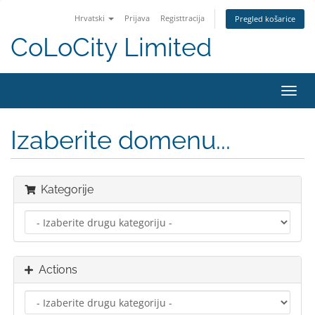
Hrvatski
Prijava
Registtracija
Pregled košarice
CoLoCity Limited
Toggl
navig
Izaberite domenu...
Kategorije
Actions