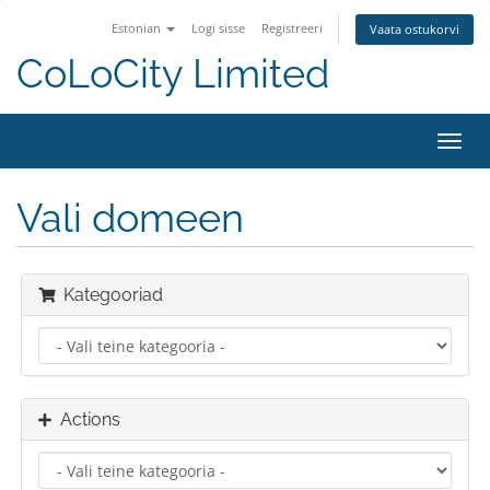
Estonian
Logi sisse
Registreeri
Vaata ostukorvi
CoLoCity Limited
Toggl
navig
Vali domeen
Kategooriad
Actions